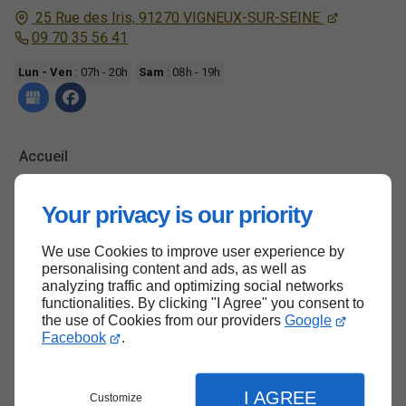
25 Rue des Iris,
91270
VIGNEUX-SUR-SEINE
09 70 35 56 41
Lun - Ven
: 07h - 20h
Sam
: 08h - 19h
Accueil
Contactez-nous
Your privacy is our priority
Mentions légales
Plan du site
We use Cookies to improve user experience by
personalising content and ads, as well as
analyzing traffic and optimizing social networks
functionalities. By clicking "I Agree" you consent to
the use of Cookies from our providers
Google
Haut de page
Facebook
.
I AGREE
Customize